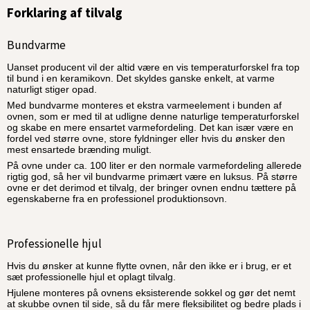
Forklaring af tilvalg
Bundvarme
Uanset producent vil der altid være en vis temperaturforskel fra top
til bund i en keramikovn. Det skyldes ganske enkelt, at varme
naturligt stiger opad.
Med bundvarme monteres et ekstra varmeelement i bunden af
ovnen, som er med til at udligne denne naturlige temperaturforskel
og skabe en mere ensartet varmefordeling. Det kan især være en
fordel ved større ovne, store fyldninger eller hvis du ønsker den
mest ensartede brænding muligt.
På ovne under ca. 100 liter er den normale varmefordeling allerede
rigtig god, så her vil bundvarme primært være en luksus. På større
ovne er det derimod et tilvalg, der bringer ovnen endnu tættere på
egenskaberne fra en professionel produktionsovn.
Professionelle hjul
Hvis du ønsker at kunne flytte ovnen, når den ikke er i brug, er et
sæt professionelle hjul et oplagt tilvalg.
Hjulene monteres på ovnens eksisterende sokkel og gør det nemt
at skubbe ovnen til side, så du får mere fleksibilitet og bedre plads i