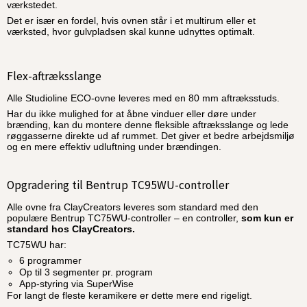
værkstedet.
Det er især en fordel, hvis ovnen står i et multirum eller et
værksted, hvor gulvpladsen skal kunne udnyttes optimalt.
Flex-aftræksslange
Alle Studioline ECO-ovne leveres med en 80 mm aftræksstuds.
Har du ikke mulighed for at åbne vinduer eller døre under
brænding, kan du montere denne fleksible aftræksslange og lede
røggasserne direkte ud af rummet. Det giver et bedre arbejdsmiljø
og en mere effektiv udluftning under brændingen.
Opgradering til Bentrup TC95WU-controller
Alle ovne fra ClayCreators leveres som standard med den
populære Bentrup TC75WU-controller – en controller,
som kun er
standard hos ClayCreators.
TC75WU har:
6 programmer
Op til 3 segmenter pr. program
App-styring via SuperWise
For langt de fleste keramikere er dette mere end rigeligt.