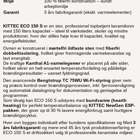
Miljø
100 % fiberfri konstruktion – sundt
arbejdsmiljø
Garanti
3 års fabriksgaranti (ekskl. varmeelementer)
KITTEC ECO 150 S
er en stor, professionel topbetjent keramikovn
med 150 liters kapacitet – ideel til værksteder, skoler og mindre
produktioner, hvor der stilles høje krav til kapacitet, kvalitet og
energieffektivitet.
Ovnen er konstrueret i
mørtelfri ildfaste sten
med
fiberfri
dobbeltisolering
, hvilket giver fremragende varmebevarelse og
lavt energitab.
De kraftige
Kanthal A1-varmelegemer
er placeret på alle sider,
hvilket sikrer en helt ensartet temperaturfordeling og pålidelige
brændingsresultater – uanset fyldningsgrad.
Den avancerede
Bengtstrup TC 75WU Wi-Fi-styring
giver nem
og præcis kontrol over brændingsprocessen, inkl. fjernovervågning
og automatisk datalogning for dokumentation og gentagelse af
programmer.
Som tilvalg kan ECO 150 S udstyres med
bundvarme (hearth
heating)
for perfekt temperaturbalance og
KITTEC NewGen ESP-
pakken
, der giver op til 30 % lavere energiforbrug samt hurtigere
brændingscyklus.
Hver ovn bygges individuelt efter kundens specifikationer og Med
3
års fabriksgaranti
og mere end 45 års tysk produktionserfaring er
ECO 150 S et driftssikkert valg til professionelle keramiske miljøer.