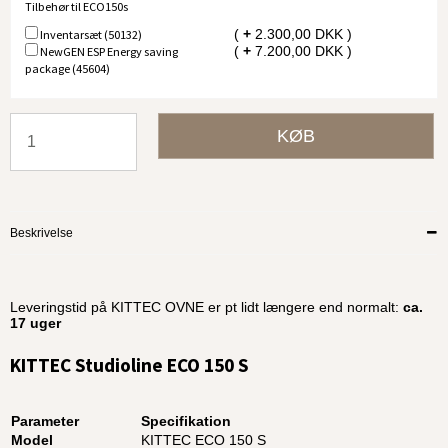
Tilbehør til ECO150s
(
+
2.300,00 DKK )
Inventarsæt (50132)
(
+
7.200,00 DKK )
NewGEN ESP Energy saving
package (45604)
KØB
Beskrivelse
Leveringstid på KITTEC OVNE er pt lidt længere end normalt:
ca.
17 uger
KITTEC Studioline ECO 150 S
Parameter
Specifikation
Model
KITTEC ECO 150 S