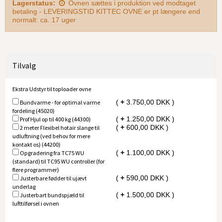
Lagerstatus:
Ovnen sættes i produktion ved modtaget
betaling - LEVERINGSTID KITTEC OVNE er pt længere end
normalt: ca. 17 uger
Tilvalg
Ekstra Udstyr til toploader ovne
(
+
3.750,00 DKK )
Bundvarme - for optimal varme
fordeling (45020)
(
+
1.250,00 DKK )
Prof Hjul op til 400 kg (44300)
(
+
600,00 DKK )
2 meter Flexibel hotair slange til
udluftning (ved behov for mere
kontakt os) (44200)
(
+
1.100,00 DKK )
Opgradering fra TC75 WU
(standard) til TC95 WU controller (for
flere programmer)
(
+
590,00 DKK )
Justerbare fødder til ujævt
underlag
(
+
1.500,00 DKK )
Justerbart bundspjæld til
lufttilførsel i ovnen