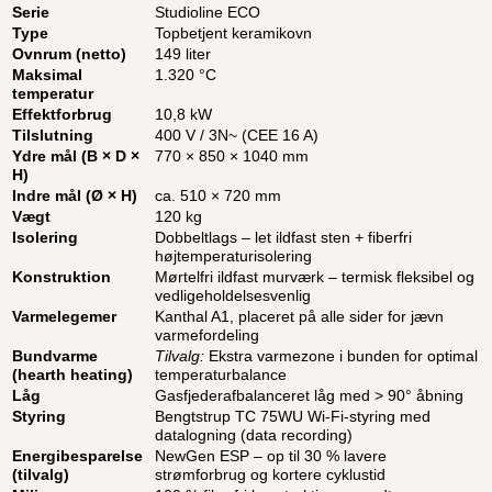
Serie
Studioline ECO
Type
Topbetjent keramikovn
Ovnrum (netto)
149 liter
Maksimal
1.320 °C
temperatur
Effektforbrug
10,8 kW
Tilslutning
400 V / 3N~ (CEE 16 A)
Ydre mål (B × D ×
770 × 850 × 1040 mm
H)
Indre mål (Ø × H)
ca. 510 × 720 mm
Vægt
120 kg
Isolering
Dobbeltlags – let ildfast sten + fiberfri
højtemperaturisolering
Konstruktion
Mørtelfri ildfast murværk – termisk fleksibel og
vedligeholdelsesvenlig
Varmelegemer
Kanthal A1, placeret på alle sider for jævn
varmefordeling
Bundvarme
Tilvalg:
Ekstra varmezone i bunden for optimal
(hearth heating)
temperaturbalance
Låg
Gasfjederafbalanceret låg med > 90° åbning
Styring
Bengtstrup TC 75WU Wi-Fi-styring med
datalogning (data recording)
Energibesparelse
NewGen ESP – op til 30 % lavere
(tilvalg)
strømforbrug og kortere cyklustid