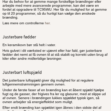
Har du behov for at gemme mange forskellige brændinger eller
arbejde med mere avancerede programmer, kan det være en
fordel at opgradere til TC95WU. Her får du mulighed for at gemme
op til 20 programmer, så du hurtigt kan vælge den ønskede
brænding.
Læs mere om controllerne
her.
Justerbare fødder
En keramikovn bør stå helt i vater.
Hvis gulvet i dit værksted er ujævnt eller har fald, gør justerbare
fødder det nemt at få ovnen til at stå stabilt og korrekt uden brug af
kiler eller andre midlertidige løsninger.
Justerbart luftspjæld
Det justerbare luftspjæld giver dig mulighed for at regulere
luftgennemstrømningen gennem ovnen.
Under de første faser af en brænding kan et åbent spjæld hjælpe
fugt og de gasser, der frigives fra ler og glasurer, med at slippe ud
af ovnen. Senere i brændingen lukkes spjældet typisk igen, så
ovnen arbejder så energieffektivt som muligt.
Efter endt brænding kan spjældet igen åbnes i den sidste del af