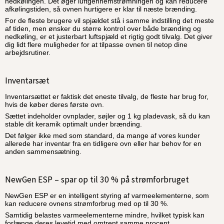
nedkølingen. Det øger luftgennemstrømningen og kan reducere
afkølingstiden, så ovnen hurtigere er klar til næste brænding.
For de fleste brugere vil spjældet stå i samme indstilling det meste
af tiden, men ønsker du større kontrol over både brænding og
nedkøling, er et justerbart luftspjæld et rigtig godt tilvalg. Det giver
dig lidt flere muligheder for at tilpasse ovnen til netop dine
arbejdsrutiner.
Inventarsæt
Inventarsættet er faktisk det eneste tilvalg, de fleste har brug for,
hvis de køber deres første ovn.
Sættet indeholder ovnplader, søjler og 1 kg pladevask, så du kan
stable dit keramik optimalt under brænding.
Det følger ikke med som standard, da mange af vores kunder
allerede har inventar fra en tidligere ovn eller har behov for en
anden sammensætning.
NewGen ESP – spar op til 30 % på strømforbruget
NewGen ESP er en intelligent styring af varmeelementerne, som
kan reducere ovnens strømforbrug med op til 30 %.
Samtidig belastes varmeelementerne mindre, hvilket typisk kan
forlænge deres levetid med omtrent samme procent.