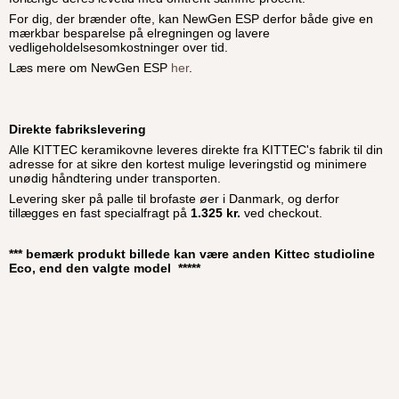
For dig, der brænder ofte, kan NewGen ESP derfor både give en
mærkbar besparelse på elregningen og lavere
vedligeholdelsesomkostninger over tid.
Læs mere om NewGen ESP
her
.
Direkte fabrikslevering
Alle KITTEC keramikovne leveres direkte fra KITTEC's fabrik til din
adresse for at sikre den kortest mulige leveringstid og minimere
unødig håndtering under transporten.
Levering sker på palle til brofaste øer i Danmark, og derfor
tillægges en fast specialfragt på
1.325 kr.
ved checkout.
*** bemærk produkt billede kan være anden Kittec studioline
Eco, end den valgte model *****