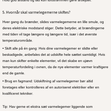
Hold god afstand og lad kun luftstrømmen gøre arbejdet.
5. Hvornår skal varmelegemerne skiftes?
Hver gang du brænder, slides varmelegemerne en lille smule, og 
deres elektriske modstand stiger. Dette betyder, at brændingerne 
med tiden vil tage længere og længere tid, især i det øverste 
temperaturområde.
• Skift alle på én gang: Hvis dine varmelegemer er slidte eller 
beskadigede, anbefales det at udskifte hele sættet samtidigt. Hvis 
man kun skifter enkelte elementer, vil det skabe en ujævn 
temperaturfordeling i ovnen, da de nye elementer varmer kraftigere 
end de gamle.
• Brug en fagmand: Udskiftning af varmelegemer bør altid 
foretages eller kontrolleres af en autoriseret elektriker eller en 
kvalificeret tekniker.
Tip: Hav gerne et ekstra sæt varmelegemer liggende som 